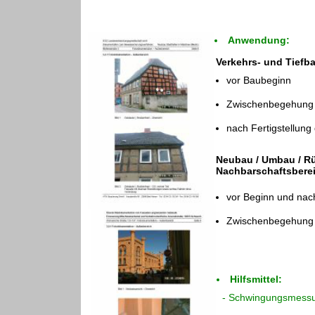
Anwendung:
Verkehrs- und Tief
vor Baubeginn
Zwischenbegehung b
nach Fertigstellu
Neubau / Umbau / R
Nachbarschaftsbere
vor Beginn und na
Zwischenbegehung b
Hilfsmittel:
- Schwingungsmess