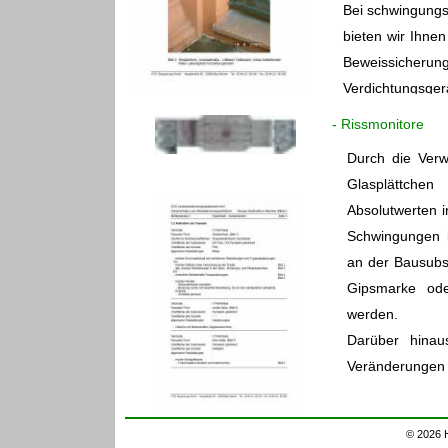
Bei schwingung
bieten wir Ihn
Beweissicherun
Verdichtungsger
- Rissmonitore
Durch die Ver
Glasplättche
Absolutwerten i
Schwingungen 
an der Bausubs
Gipsmarke ode
werden.
Darüber hinau
Veränderungen 
© 2026 