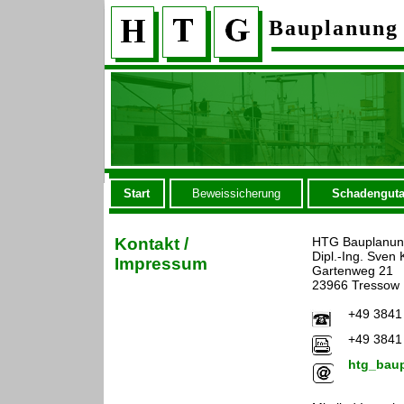
Bauplanung
Start
Beweissicherung
Schadenguta
Kontakt /
HTG Bauplanu
Dipl.-Ing. Sven
Impressum
Gartenweg 21
23966 Tressow
+49 3841
+49 3841
htg_bau